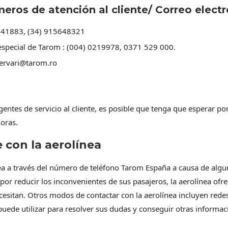
ros de atención al cliente/ Correo electr
641883, (34) 915648321
 especial de Tarom : (004) 0219978, 0371 529 000.
ervari@tarom.ro
ntes de servicio al cliente, es posible que tenga que esperar po
horas.
 con la aerolínea
nea a través del número de teléfono Tarom España a causa de al
por reducir los inconvenientes de sus pasajeros, la aerolínea o
sitan. Otros modos de contactar con la aerolínea incluyen redes s
uede utilizar para resolver sus dudas y conseguir otras informaci