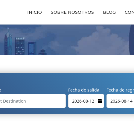
INICIO
SOBRE NOSOTROS
BLOG
CO
o
Fecha de salida
Fecha de reg