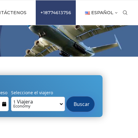
NTÁCTENOS
+18774613756
ESPAÑOL
reso
Seleccione el viajero
Viajera
1
Buscar
Economy