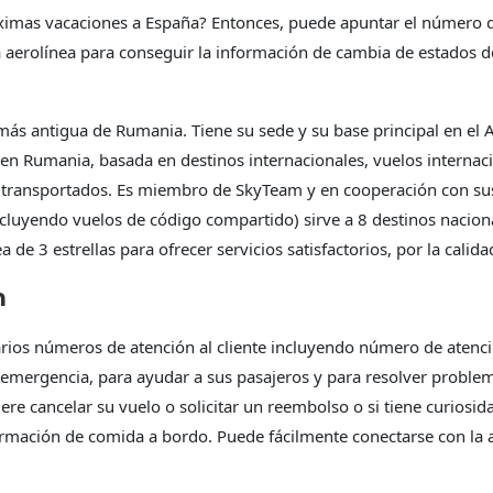
ximas vacaciones a España? Entonces, puede apuntar el número 
aerolínea para conseguir la información de cambia de estados de 
 más antigua de Rumania. Tiene su sede y su base principal en e
en Rumania, basada en destinos internacionales, vuelos internac
os transportados. Es miembro de SkyTeam y en cooperación con su
cluyendo vuelos de código compartido) sirve a 8 destinos naciona
 de 3 estrellas para ofrecer servicios satisfactorios, por la calid
m
rios números de atención al cliente incluyendo número de atenci
mergencia, para ayudar a sus pasajeros y para resolver problema
re cancelar su vuelo o solicitar un reembolso o si tiene curiosid
ormación de comida a bordo. Puede fácilmente conectarse con la 