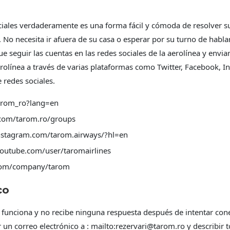
ociales verdaderamente es una forma fácil y cómoda de resolver s
es. No necesita ir afuera de su casa o esperar por su turno de hab
e seguir las cuentas en las redes sociales de la aerolínea y envi
rolínea a través de varias plataformas como Twitter, Facebook, I
 redes sociales.
/tarom_ro?lang=en
.com/tarom.ro/groups
instagram.com/tarom.airways/?hl=en
outube.com/user/taromairlines
.com/company/tarom
co
nciona y no recibe ninguna respuesta después de intentar conect
un correo electrónico a : mailto:
rezervari@tarom.ro
y describir 