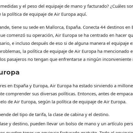
 medidas y el peso del equipaje de mano y facturado? ¿Cuáles son 
la política de equipaje de Air Europa aquí.
rande, tiene su sede en Mallorca, España. Conecta 44 destinos en
ue comenzó su operación, Air Europa se ha centrado en hacer qu
ario, e incluso después de eso si de alguna manera el equipaje exc
problemas, la
política de equipaje de Air Europa
ha mencionado es
e los pasajeros no tengan que enfrentarse a ningún inconveniente
Europa
es en España y Europa, Air Europa ha estado sirviendo a millone
nte comprender sus diversas políticas. Entonces, antes de empaca
lo de Air Europa, según la política de equipaje de Air Europa.
nde del tipo de tarifa, la clase de cabina y el destino.
ase y destino, pueden llevar un bolso de mano y un artículo pers
ultos pueden tener un equipaje facturado gratuito. Todo el equip