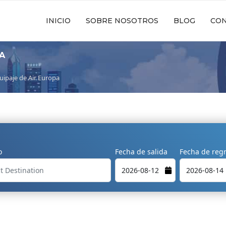
INICIO
SOBRE NOSOTROS
BLOG
CO
A
quipaje de Air Europa
o
Fecha de salida
Fecha de reg