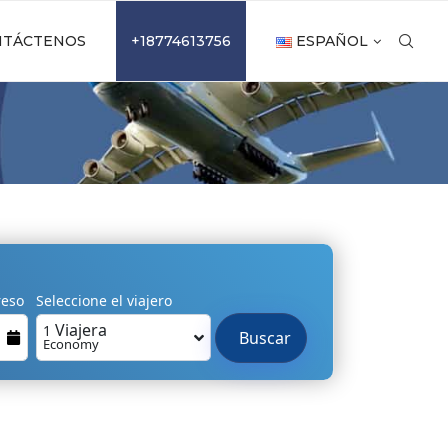
NTÁCTENOS
+18774613756
ESPAÑOL
reso
Seleccione el viajero
Viajera
1
Buscar
Economy